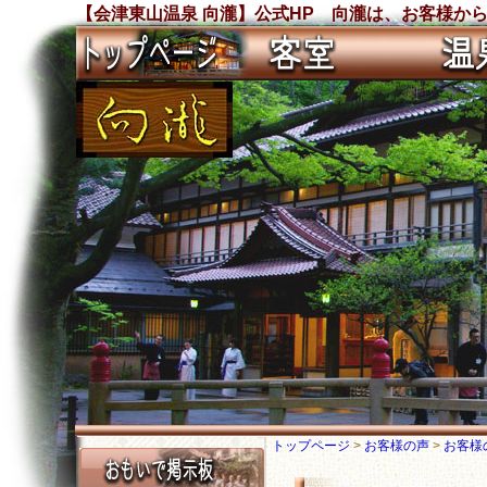
【会津東山温泉 向瀧】公式HP 向瀧は、お客様から沢
トップページ
>
お客様の声
>
お客様の