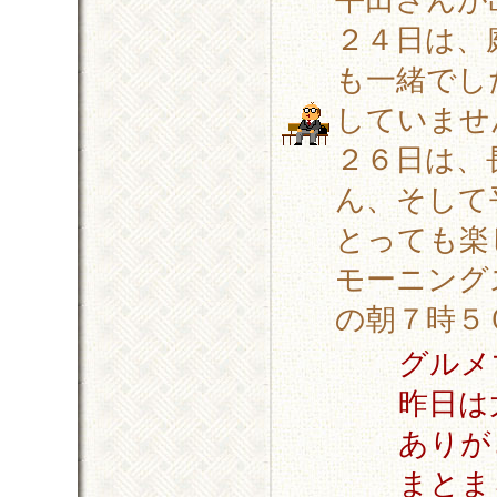
２４日は、
も一緒でし
していませ
２６日は、
ん、そして
とっても楽
モーニング
の朝７時５
グルメ
昨日は
ありが
まとま