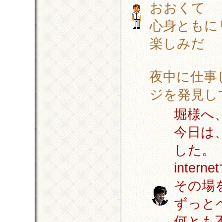
おおくて
心身ともに
楽しみだ
夜中に仕事
ジを発見し
堀様へ
今日は
した。
inte
その場
ずっと
何とも