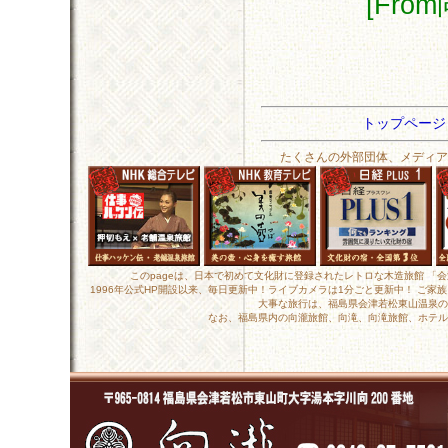
[Fr
トップペー
たくさんの外部団体、メディア
このpageは、日本で初めて文化財に登録されたレトロな木造旅館 「
1996年公式HP開設以来、毎日更新中！ライブカメラは1分ごと更新中！ ご
大事な旅行は、福島県会津若松東山温泉の
なお、福島県内の向瀧旅館、向滝、向滝旅館、ホテル