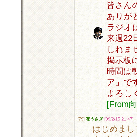
皆さん
ありが
ラジオ
来週2
しれま
掲示板
時間は朝
ア」で
よろし
[Fro
[79]
花うさぎ
[99/2/15 21:47]
はじめまし