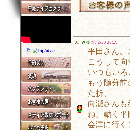
[90]
みゆ
[99/2/28 19:19]
平田さん、
こうして向
いつもいろ
もう随分前
た折、
向瀧さんも
ね。動く平
会津に行く