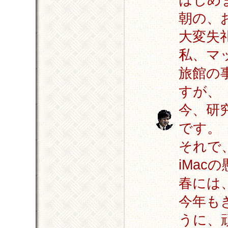
朝の、
大変失
私、マ
旅館の
すが、
今、研
です。
それで、
iMa
春には
今年も
うに、