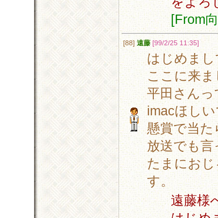
をよろ
[Fro
[88]
遠藤
[99/2/25 11:35]
はじめまし
ここに来ま
平田さんっ
imacほ
懸賞で当た
放送でも言
たまにおじ
す。
遠藤様
はじめ