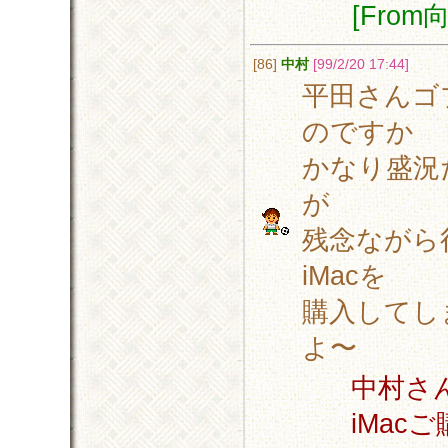
[Fro
[86]
中村
[99/2/20 17:44]
平田さんゴ
のですか
かなり盛況
が
残念ながら
iMacを
購入してし
よ〜
中村さ
iMa