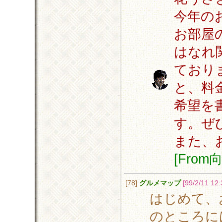
今年の
お部屋
はなれ
ており
と、料
希望を
す。ぜ
また、
[Fro
[78]
グルメマップ
[99/2/11 12:
はじめて、
のところに