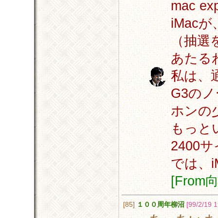
mac 
iMac
（抽選
あたる
私は、通
G3の
ホンの
もっと
240
では、i
[Fro
[85]
１００周年柳沼
[99/2/19 1