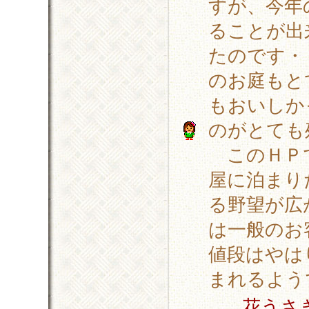
すが、今年
ることが出
たのです・
のお庭もと
もおいしか
のがとても残
このＨＰで
屋に泊まり
る野望が広
は一般のお
値段はやは
まれるよう
花うさ