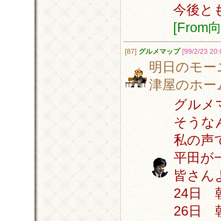
今後と
[Fro
[87]
グルメマップ
[99/2/23 20:
明日のモー
津屋のホー
グルメ
そうな
私の声
平田が
皆さん
24日 朝
26日 