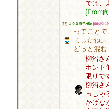
では、
[Fro
[77]
１００周年柳沼
[99/2/2 19
ってことで
ましたね。
どっと混む
柳沼さ
ホント
限りで
柳沼さ
っしゃ
かげな