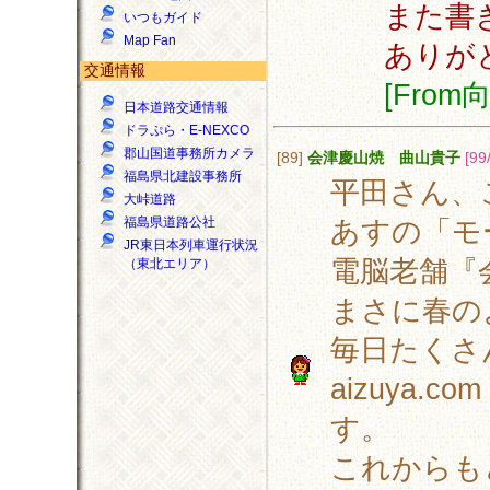
また書
いつもガイド
Map Fan
ありが
交通情報
[Fro
日本道路交通情報
ドラぷら・E-NEXCO
郡山国道事務所カメラ
[89]
会津慶山焼 曲山貴子
[99
福島県北建設事務所
平田さん、
大峠道路
福島県道路公社
あすの「モ
JR東日本列車運行状況
電脳老舗『
（東北エリア）
まさに春の
毎日たくさ
aizuya
す。
これからも