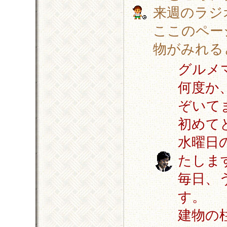
来週のラジ
ここのペー
物がみれる
グルメ
何度か
ぞいて
初めて
水曜日
たしま
毎日、
す。
建物の