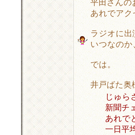
平田さんの
あれでアクセ
ラジオに出
いつなのか
では。
井戸ばた奥
じゅら
新聞チ
あれで
一日平