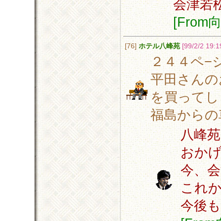
会津若
[Fro
[76]
ホテル八峰苑
[99/2/2 19:1
２４４ペ−
平田さんの
を買ってし
福島からの
八峰
おか
今、
これ
今後