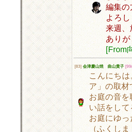
編集の
よろし
来週、
ありが
[Fro
[83]
会津慶山焼 曲山貴子
[99
こんにちは
ア」の取材
お庭の音を
い話をして
お庭にゆっ
（ふくしま