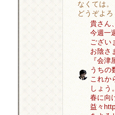
なくては。
どうぞよろ
貴さん
今週一
ござい
お陰さ
『会津
うちの
これか
しょう
春に向
益々htt