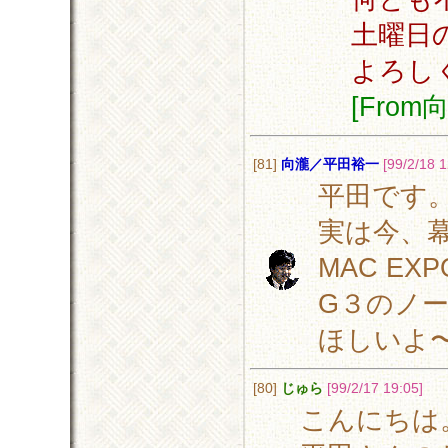
土曜日
よろし
[Fro
[81]
向瀧／平田裕一
[99/2/18 1
平田です
実は今、
MAC E
G３のノ
ほしいよ
[80]
じゅら
[99/2/17 19:05]
こんにちは