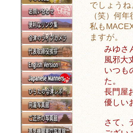
でしょうね
（笑）何年
私もMACE
ますが。
みゆさ
風邪大
いつも
た。
長門屋
優しい
さて、
ござい