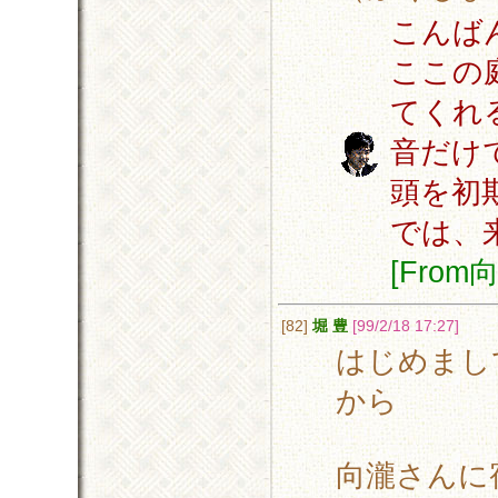
こんば
ここの
てくれ
音だけ
頭を初
では、
[Fro
[82]
堀 豊
[99/2/18 17:27]
はじめまし
から
向瀧さんに