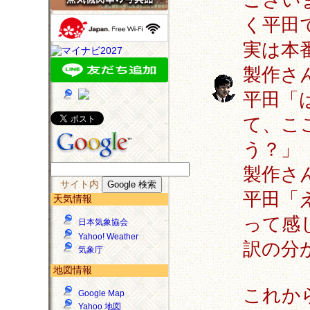
く平田
実は本
製作さ
平田「
て、こ
う？」
製作さ
サイト内
平田「
天気情報
って感
日本気象協会
Yahoo! Weather
訳の分
気象庁
地図情報
これか
Google Map
Yahoo 地図