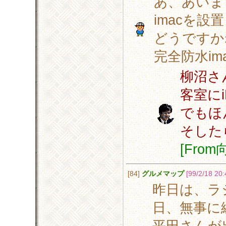
あ、あいま
imacを設
どうですか
完全防水im
柳沼さ
客室に
でもほ
そした
[Fro
[84]
グルメマップ
[99/2/18 20:
昨日は、ラ
日、無事に
平田さんが