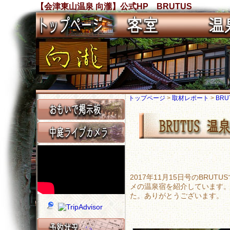
【会津東山温泉 向瀧】公式HP BRUTUS
トップページ
>
取材レポート
>
BRU
2017年11月15日号のBR
メの温泉宿を紹介しています
た。ありがとうございます。