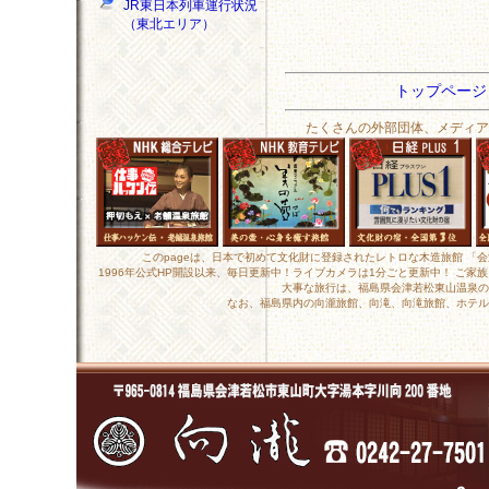
JR東日本列車運行状況
（東北エリア）
トップペー
たくさんの外部団体、メディア
このpageは、日本で初めて文化財に登録されたレトロな木造旅館 「
1996年公式HP開設以来、毎日更新中！ライブカメラは1分ごと更新中！ ご
大事な旅行は、福島県会津若松東山温泉の
なお、福島県内の向瀧旅館、向滝、向滝旅館、ホテル