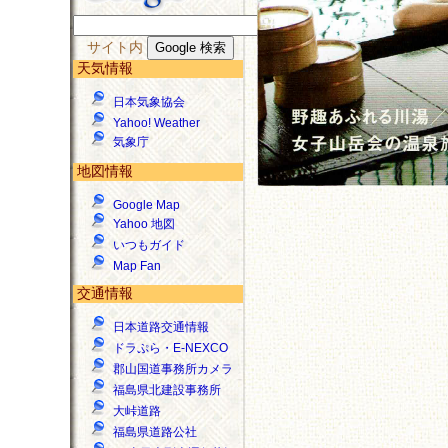
サイト内
天気情報
日本気象協会
Yahoo! Weather
気象庁
地図情報
Google Map
Yahoo 地図
いつもガイド
Map Fan
交通情報
日本道路交通情報
ドラぷら・E-NEXCO
郡山国道事務所カメラ
福島県北建設事務所
大峠道路
福島県道路公社