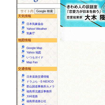
サイト内
天気情報
日本気象協会
Yahoo! Weather
気象庁
地図情報
Google Map
Yahoo 地図
いつもガイド
Map Fan
交通情報
日本道路交通情報
ドラぷら・E-NEXCO
郡山国道事務所カメラ
福島県北建設事務所
大峠道路
福島県道路公社