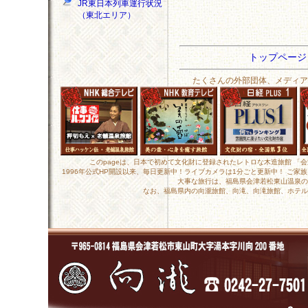
JR東日本列車運行状況
（東北エリア）
トップペー
たくさんの外部団体、メディア
このpageは、日本で初めて文化財に登録されたレトロな木造旅館 「
1996年公式HP開設以来、毎日更新中！ライブカメラは1分ごと更新中！ ご
大事な旅行は、福島県会津若松東山温泉の
なお、福島県内の向瀧旅館、向滝、向滝旅館、ホテル