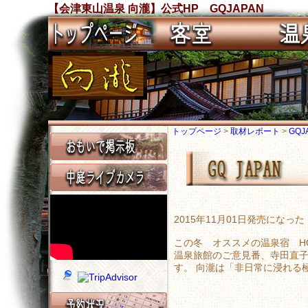
【会津東山温泉 向瀧】公式HP GQJAPAN
トップページ
>
取材レポート
>
GQJ
2015年11月01日発売になっ
この冬 オススメの温泉宿 HO
温泉旅館のご意見番、寺田直子
す。 向瀧は「非日常に浸れる