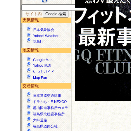
サイト内
天気情報
日本気象協会
Yahoo! Weather
気象庁
地図情報
Google Map
Yahoo 地図
いつもガイド
Map Fan
交通情報
日本道路交通情報
ドラぷら・E-NEXCO
郡山国道事務所カメラ
福島県北建設事務所
大峠道路
福島県道路公社