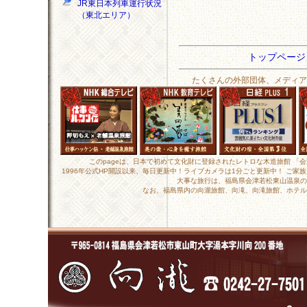
JR東日本列車運行状況
（東北エリア）
トップペー
たくさんの外部団体、メディア
このpageは、日本で初めて文化財に登録されたレトロな木造旅館 「
1996年公式HP開設以来、毎日更新中！ライブカメラは1分ごと更新中！ ご
大事な旅行は、福島県会津若松東山温泉の
なお、福島県内の向瀧旅館、向滝、向滝旅館、ホテル