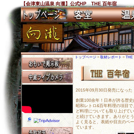
【会津東山温泉 向瀧】公式HP THE 百年宿
トップページ
>
取材レポート
>
THE
2015年09月30日発売になっ
創業100余年！日本が誇る歴
昭和レトロ&百年料理の項目で
ど料理についても取り上げて
と続けていきます。ありがと
よく見ると、表紙や目次のペ
ています。