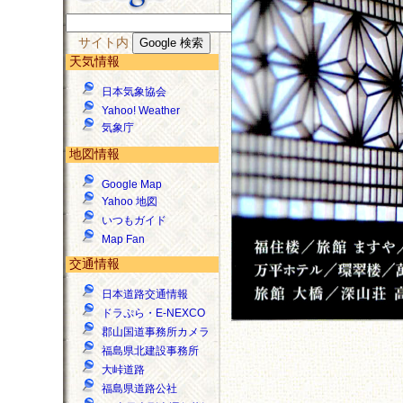
サイト内
天気情報
日本気象協会
Yahoo! Weather
気象庁
地図情報
Google Map
Yahoo 地図
いつもガイド
Map Fan
交通情報
日本道路交通情報
ドラぷら・E-NEXCO
郡山国道事務所カメラ
福島県北建設事務所
大峠道路
福島県道路公社