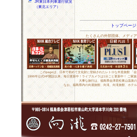
JR東日本列車運行状況
（東北エリア）
トップペー
たくさんの外部団体、メディア
このpageは、日本で初めて文化財に登録されたレトロな木造旅館 「
1996年公式HP開設以来、毎日更新中！ライブカメラは1分ごと更新中！ ご
大事な旅行は、福島県会津若松東山温泉の
なお、福島県内の向瀧旅館、向滝、向滝旅館、ホテル