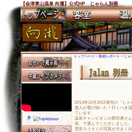
【会津東山温泉 向瀧】公式HP じゃらん別冊
トップページ
>
取材レポート
>
じゃ
2013年10月30日発売の「じ
達人が選び抜いた！行くべき
ています。
温泉チャンピオンの郡司勇さ
宿、で選んでくださいました
雪見ろうそくの写真が大きく