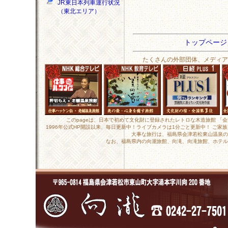
JR東日本列車運行状況
（東北エリア）
トップペー
たくさんの外部団体、メディア
このpageは、日本で初めて文化財に登録されたレトロな木造旅館 「
1996年公式HP開設以来、毎日更新中！ライブカメラは1分ごと更新中！ ご
大事な旅行は、福島県会津若松東山温泉の
なお、福島県内の向瀧旅館、向滝、向滝旅館、ホテル