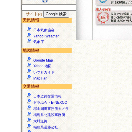
サイト内
天気情報
日本気象協会
Yahoo! Weather
気象庁
地図情報
Google Map
Yahoo 地図
いつもガイド
Map Fan
交通情報
日本道路交通情報
ドラぷら・E-NEXCO
郡山国道事務所カメラ
福島県北建設事務所
大峠道路
福島県道路公社