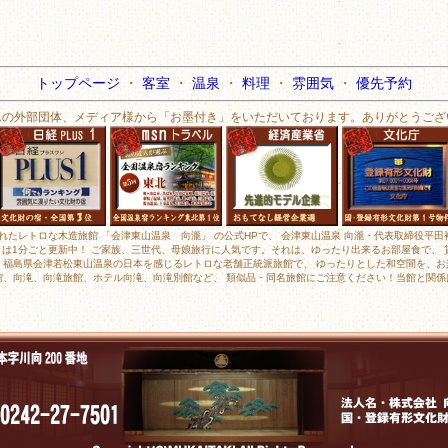
トップページ
・
客室
・
温泉
・
料理
・
雰囲気
・
優先予約
んの外部団体、メディア様から「お墨付き」をいただいております。ありがとうござ
されたレトロな木造旅館 「会津東山温泉 向瀧」 の公式HPで、 会津東山温泉 向瀧・代表取締役平
メラは1分ごと更新中！ ご家族、三世代、母娘旅行に人気です。それは、ゆったり出来るお部屋食で、
、福島県会津若松東山温泉の日本を感じるレトロな老舗正統派旅館で、 ゆったりとした和空間を、お
館、向滝、向滝旅館、ホテル向滝、向滝別館など、 類似品・同名旅館にご注意ください！当館と関係