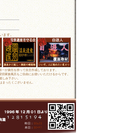
います。
田裕一が責任を持って自主作成しております。
 貸切家族風呂もご自由にお使いいただけるからです。
楽しみ下さい。
はまったくございません。
人
昨日：
人
本日：
人