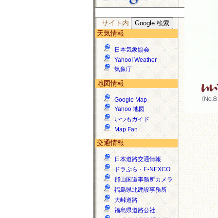
サイト内
天気情報
日本気象協会
Yahoo! Weather
気象庁
地図情報
Google Map
Yahoo 地図
いつもガイド
Map Fan
交通情報
日本道路交通情報
ドラぷら・E-NEXCO
郡山国道事務所カメラ
福島県北建設事務所
大峠道路
福島県道路公社