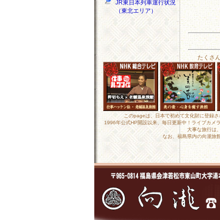
JR東日本列車運行状況
（東北エリア）
たくさ
このpageは、日本で初めて文化財に登録
1996年公式HP開設以来、毎日更新中！ライブカ
大事な旅行は
なお、福島県内の向瀧旅