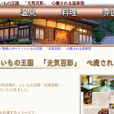
いいもの王国 「元気百彩」 心癒される温泉宿
>
取材レポート
>
いいもの王国 「元気百彩」 心癒される温泉宿
2月01日発行、いいもの王国「元気百彩」
ていただきました。
を応援するシリーズで、