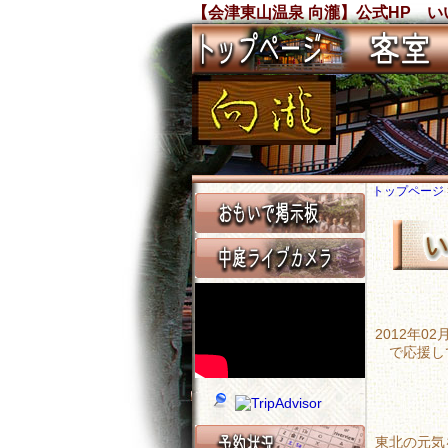
【会津東山温泉 向瀧】公式HP 
トップページ
2012年0
で応援し
東北の元気