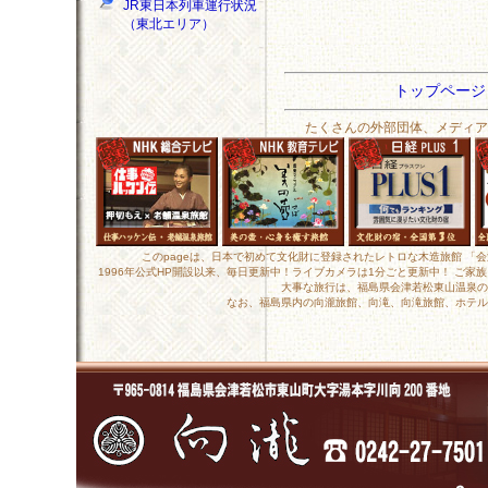
JR東日本列車運行状況
（東北エリア）
トップペー
たくさんの外部団体、メディア
このpageは、日本で初めて文化財に登録されたレトロな木造旅館 「
1996年公式HP開設以来、毎日更新中！ライブカメラは1分ごと更新中！ ご
大事な旅行は、福島県会津若松東山温泉の
なお、福島県内の向瀧旅館、向滝、向滝旅館、ホテル