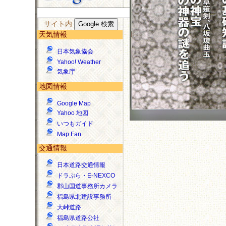
サイト内
天気情報
日本気象協会
Yahoo! Weather
気象庁
地図情報
Google Map
Yahoo 地図
いつもガイド
Map Fan
交通情報
日本道路交通情報
ドラぷら・E-NEXCO
郡山国道事務所カメラ
福島県北建設事務所
大峠道路
福島県道路公社