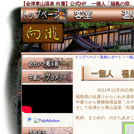
【会津東山温泉 向瀧】公式HP 一個人「福島の宿
トップページ
>
取材レポート
>
一個
2011年12月2
福島県の浜通りからいわき湯
中通りから磐梯熱海温泉「ホ
そして会津から東山温泉「向
取材、まとめの、のかたあき