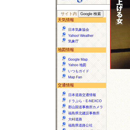
サイト内
天気情報
日本気象協会
Yahoo! Weather
気象庁
地図情報
Google Map
Yahoo 地図
いつもガイド
Map Fan
交通情報
日本道路交通情報
ドラぷら・E-NEXCO
郡山国道事務所カメラ
福島県北建設事務所
大峠道路
福島県道路公社