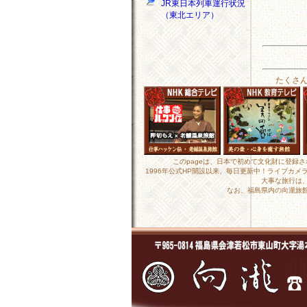
JR東日本列車運行状況
（東北エリア）
たくさ
このpageは、日本で初めて文化財に登録
1996年公式HP開設以来、毎日更新中！ライブカ
大事な旅行は
なお、福島県内の向瀧旅