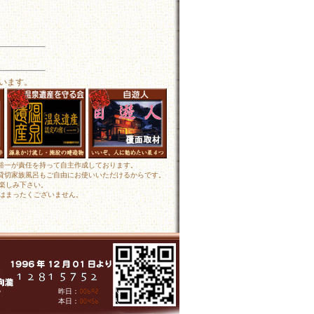
います。
田裕一が責任を持って自主作成しております。
 貸切家族風呂もご自由にお使いいただけるからです。
楽しみ下さい。
はまったくございません。
人
昨日：
人
本日：
人