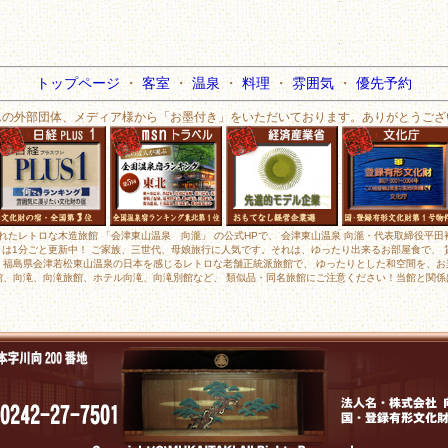
トップページ
・
客室
・
温泉
・
料理
・
雰囲気
・
優先予約
んの外部団体、メディア様から「お墨付き」をいただいております。ありがとうござ
されたレトロな木造旅館 「会津東山温泉 向瀧」 の公式HPで、 会津東山温泉 向瀧・代表取締役平
メラは1分ごと更新中！ ご家族、三世代、母娘旅行に人気です。それは、ゆったり出来るお部屋食で、
、福島県会津若松東山温泉の日本を感じるレトロな老舗正統派旅館で、 ゆったりとした和空間を、お
館、向滝、向滝旅館、ホテル向滝、向滝別館など、 類似品・同名旅館にご注意ください！当館と関係