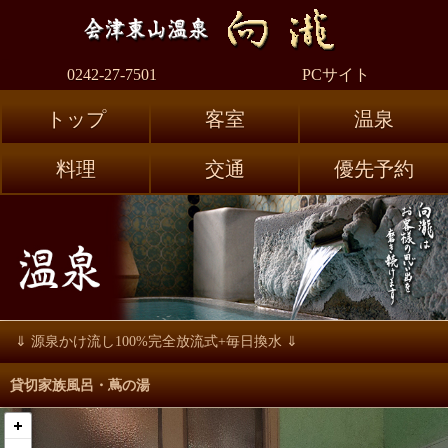
【会津東山温泉
0242-27-7501
PCサイト
トップ
客室
温泉
料理
交通
優先予約
⇓ 源泉かけ流し100%完全放流式+毎日換水 ⇓
貸切家族風呂・蔦の湯