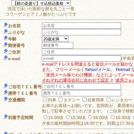
清流で泳いだ新鮮な鯉を丸ごと一尾
コラーゲンとアミノ酸がたっぷりです
お名前
ふりがな
年齢
郵便番号
ご住所
(半角
e-mail
e-mailアドレスを間違えると返信メールが届
また、 フリーメール (
Yahoo!メール
、
Hotmail
な
「迷惑メール振りわけ機能」などによってメール
それぞれの通信会社に合わせて設定
と
迷惑フォ
ご自宅ＴＥＬ番号
携帯ＴＥＬ番号
交通機関
列車
タクシー
自家用車
レンタカー
お車のお客様へお願いです。玄関前が、乗用車5
動して駐車させていただきます。（ご自身で移動
到着予定時間
15:00頃
15:30頃
16:00頃
16:30頃
夕食の最終開始時間は18:30です。到着は17: