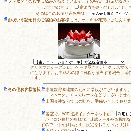
プレゼントのお申し込み
が増えています。その場合、お振り込みを
もしご希望の方は、
宿泊券を送ってほしい！、
その場合のお振り込み先は、
お祝いや記念日のご宿泊のお客様
には、ケーキや花束のご注文を承
クリスマスシーズンは、ケーキ屋さんが「クリスマスデコ
になります。お申込みの際に日程が該当する場合、返
ます。
その他お客様情報
木造数寄屋建築のために階段がございますが
（エレベータ、エスカレータなどはございません
山国会津ならではの味を、準備いたしており
客室で、WiFi接続インターネットは、
（パソコン種類の多様化、迷惑メール駆除機能な
すので、係が触れたり、設定をおこなったりはい