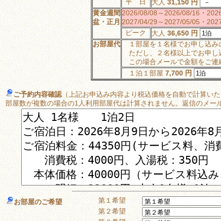
平 日
大人
31,150 円
黄金週間
2026/08/08～2026/08/16・2026
盆・正月
2027/04/29～2027/05/05・2027
ピーク
大人
36,650 円
お部屋代
１部屋を１名様でお申し込みの
ただし、２名様以上でお申し込
この場合メールで金額をご連
１泊１部屋
7,700 円
ご予約内容確認
（上記お申込み内容より税込価格を自動で計算いた
部屋数が複数の場合の1人利用部屋代は計算されません。返信のメー
第１希望
お部屋のご希望
第２希望