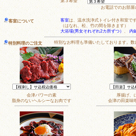
第３希望
お電話でのお部屋の
客室
は、温水洗浄式トイレ付き和室です
客室について
（はなれ、松、竹の間を除きます）
大浴場(男女それぞれ2カ所ずつ）
、
内
特別なお料理も準備いたしております。数
特別料理のご注文
会津パワーの素
厚揚げ、
脂身のないヘルシーなお肉です
会津の田楽味