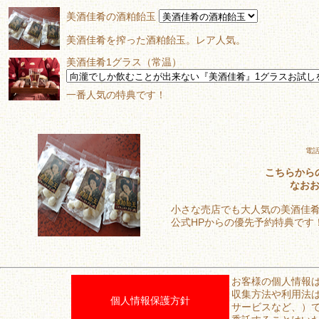
美酒佳肴の酒粕飴玉
美酒佳肴を搾った酒粕飴玉。レア人気。
美酒佳肴1グラス（常温）
一番人気の特典です！
電
こちらからの
なおお
小さな売店でも大人気の美酒佳
公式HPからの優先予約特典です
お客様の個人情報
収集方法や利用法
個人情報保護方針
サービスなど、）