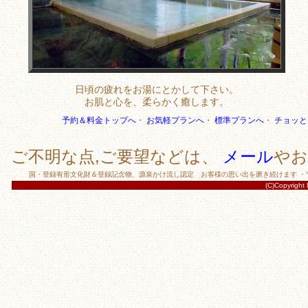
日頃の疲れをお湯にとかして下さい。
お肌と心を、柔らかく癒します。
予約＆料金トップへ
・
お気軽プランへ
・
標準プランへ
・
チョッと
ご不明な点,ご要望などは、
メール
やお
国・登録有形文化財＆登録記念物、源泉かけ流し認定 お客様の思い出を磨き続けます ・〒965
(C)Copyright