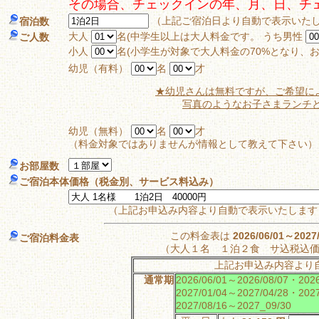
その場合、チェックインの年、月、日、チ
（上記ご宿泊日より自動で
宿泊数
大人
名(中学生以上は大人料金です。 うち男性
ご人数
小人
名(小学生が対象で大人料金の70%となり、
幼児（有料）
名
才
★幼児さんは無料ですが、ご希望によ
写真のようなお子さまランチ
幼児（無料）
名
才
（料金対象ではありませんが情報として教えて下さい）
お部屋数
ご宿泊本体価格（税金別、サービス料込み）
（上記お申込み内容より自動で表示いたします
この料金表は
2026/06/01～2027
ご宿泊料金表
（大人１名 １泊２食 サ込税込
上記お申込み内容より
通常期
2026/06/01～2026/08/07・2026
2027/01/04～2027/04/28・2027
2027/08/16～2027_09/30