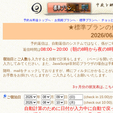
予約＆料金トップへ
・
お気軽プランへ
・
標準プランへ
・
チョッ
★標準プランの
2026/06
予約返信は、自動返信のシステムではなく、係がご
08:00～20:00（朝の8時から夜の8
返信時間は
宿泊日
と
ご人数
を入力すると自動で計算をします。 （ページを開い
入力してみてください。また、JavaScript非対応ブラウザの場合
随時、mailをチェックしておりますが、稀にフィルタにかかること
お手数をお掛けいたしますが、ご入力よろしくお願いいたします。
3ヶ月分の状況表は､こち
年
月
日
(check in 15:00
ご宿泊日
年
月
日
(check out
自動計算のために日付が入力中に自動で戻