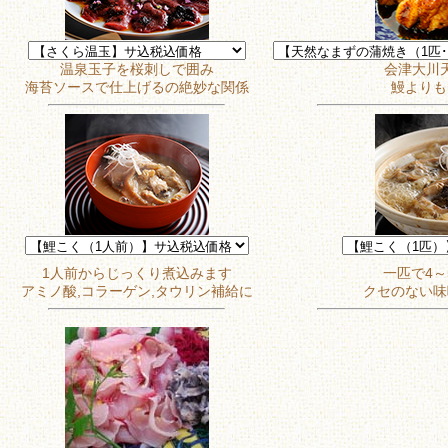
温泉玉子を桜刺しで囲み
会津大川
海苔ソースで仕上げるの絶妙な関係
鰻よりも
1人前からじっくり煮込みます
一匹で4～
アミノ酸,コラーゲン,タウリン補給に
クセのない味