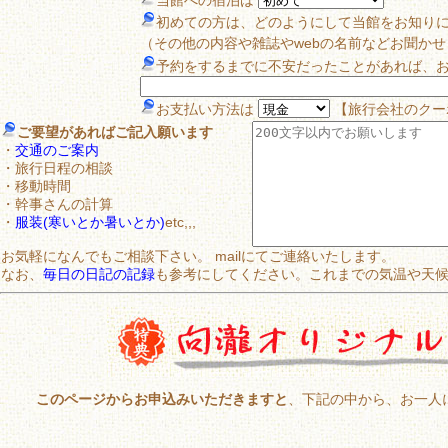
当館への宿泊は
初めての方は、どのようにして当館をお知り
（その他の内容や雑誌やwebの名前などお聞か
予約をするまでに不安だったことがあれば、
お支払い方法は
【旅行会社のクー
ご要望があればご記入願います
・
交通のご案内
・旅行日程の相談
・移動時間
・幹事さんの計算
・
服装(寒いとか暑いとか)
etc,,,
お気軽になんでもご相談下さい。 mailにてご連絡いたします。
なお、
毎日の日記の記録
も参考にしてください。これまでの気温や天
このページからお申込みいただきますと
、下記の中から、お一人